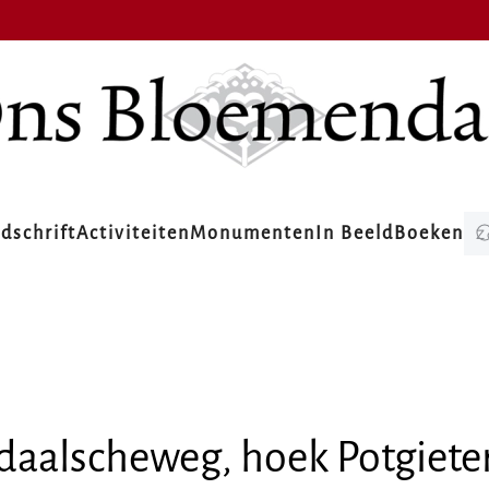
jdschrift
Activiteiten
Monumenten
In Beeld
Boeken
aalscheweg, hoek Potgiete