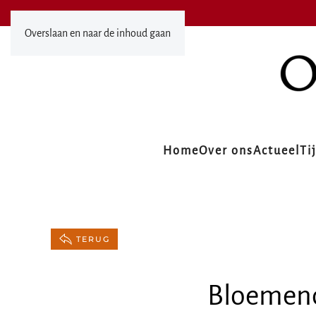
Overslaan en naar de inhoud gaan
Home
Over ons
Actueel
Ti
TERUG
Bloemend