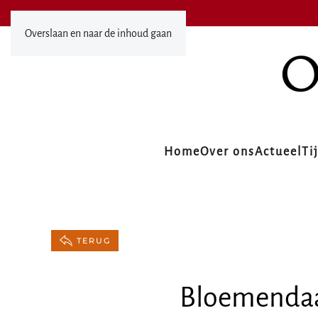
Overslaan en naar de inhoud gaan
Home
Over ons
Actueel
Ti
TERUG
Bloemendaa