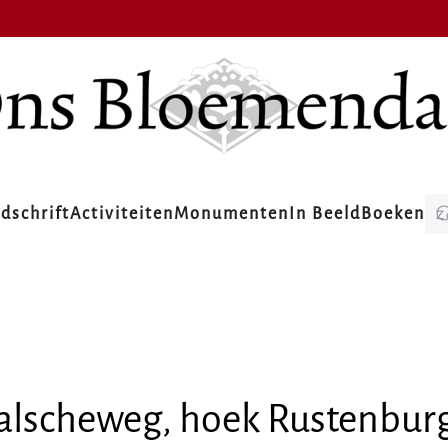
jdschrift
Activiteiten
Monumenten
In Beeld
Boeken
lscheweg, hoek Rustenburg