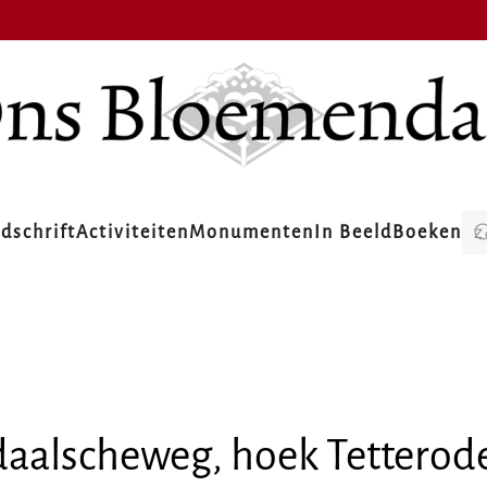
jdschrift
Activiteiten
Monumenten
In Beeld
Boeken
alscheweg, hoek Tetterod