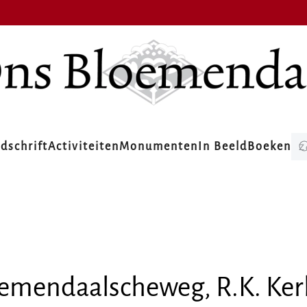
jdschrift
Activiteiten
Monumenten
In Beeld
Boeken
emendaalscheweg, R.K. Kerk