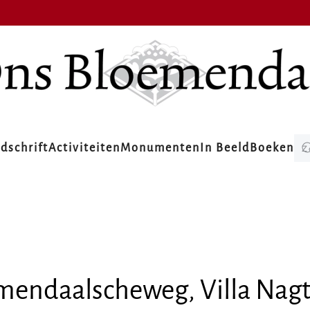
jdschrift
Activiteiten
Monumenten
In Beeld
Boeken
mendaalscheweg, Villa Nagt