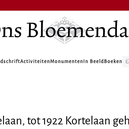
jdschrift
Activiteiten
Monumenten
In Beeld
Boeken
aan, tot 1922 Kortelaan ge