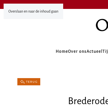
Overslaan en naar de inhoud gaan
Home
Over ons
Actueel
Ti
TERUG
Brederodel