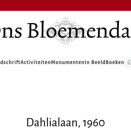
jdschrift
Activiteiten
Monumenten
In Beeld
Boeken
Dahlialaan, 1960