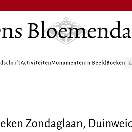
jdschrift
Activiteiten
Monumenten
In Beeld
Boeken
eken Zondaglaan, Duinwei