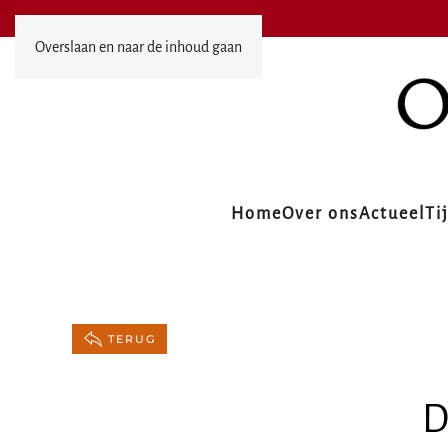
Overslaan en naar de inhoud gaan
Home
Over ons
Actueel
Ti
TERUG
D