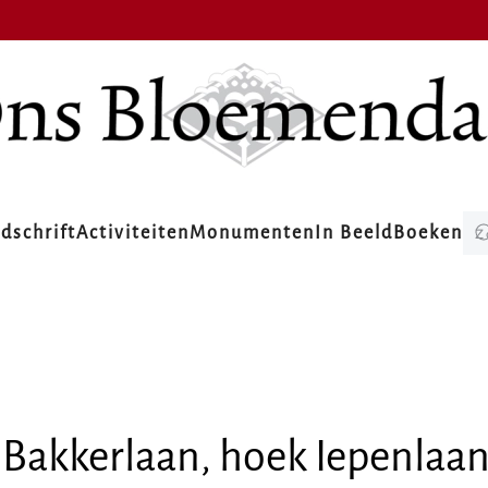
jdschrift
Activiteiten
Monumenten
In Beeld
Boeken
. Bakkerlaan, hoek Iepenlaan