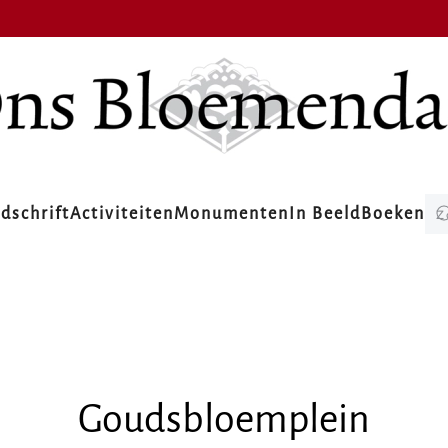
jdschrift
Activiteiten
Monumenten
In Beeld
Boeken
Goudsbloemplein