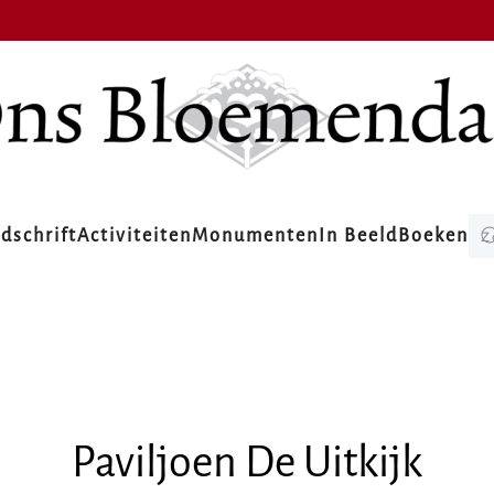
jdschrift
Activiteiten
Monumenten
In Beeld
Boeken
Paviljoen De Uitkijk