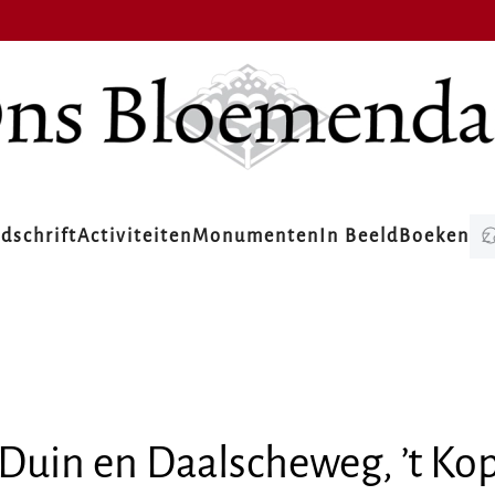
jdschrift
Activiteiten
Monumenten
In Beeld
Boeken
uin en Daalscheweg, ’t Kop