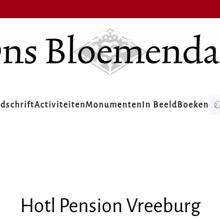
jdschrift
Activiteiten
Monumenten
In Beeld
Boeken
Hotl Pension Vreeburg