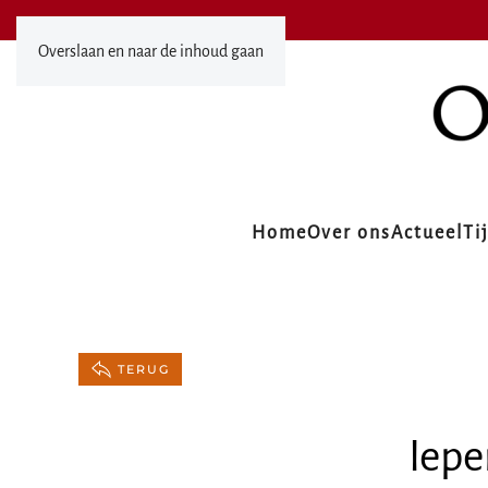
Overslaan en naar de inhoud gaan
Home
Over ons
Actueel
Ti
TERUG
Iepe