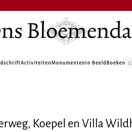
jdschrift
Activiteiten
Monumenten
In Beeld
Boeken
weg, Koepel en Villa Wildh