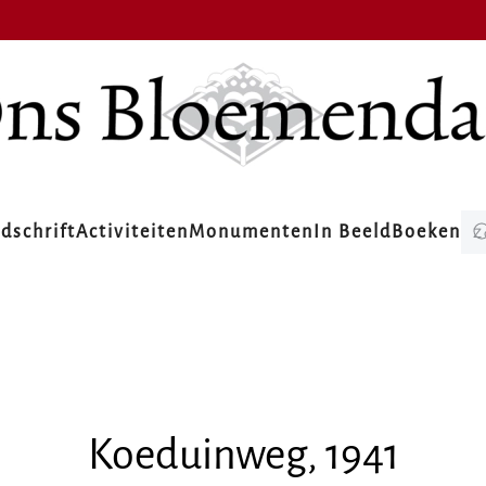
jdschrift
Activiteiten
Monumenten
In Beeld
Boeken
Koeduinweg, 1941