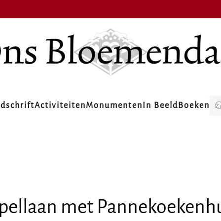
jdschrift
Activiteiten
Monumenten
In Beeld
Boeken
pellaan met Pannekoekenhu