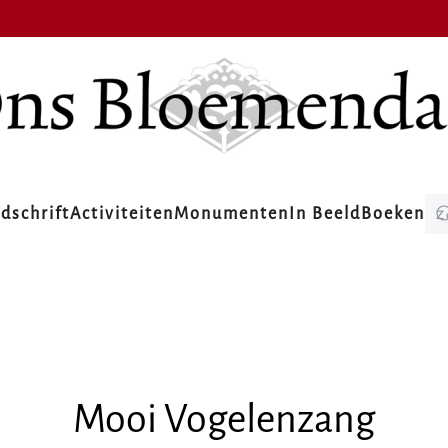
jdschrift
Activiteiten
Monumenten
In Beeld
Boeken
Mooi Vogelenzang