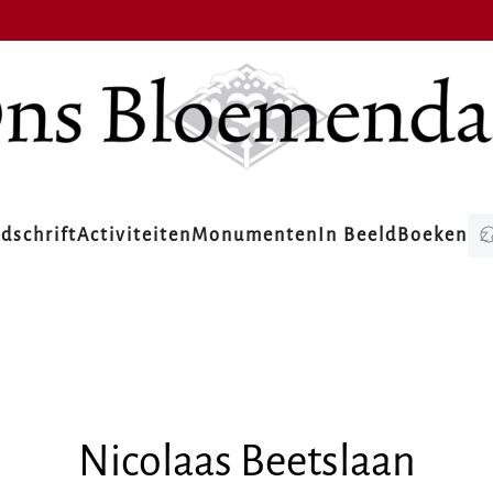
jdschrift
Activiteiten
Monumenten
In Beeld
Boeken
Nicolaas Beetslaan