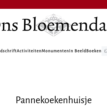
jdschrift
Activiteiten
Monumenten
In Beeld
Boeken
Pannekoekenhuisje