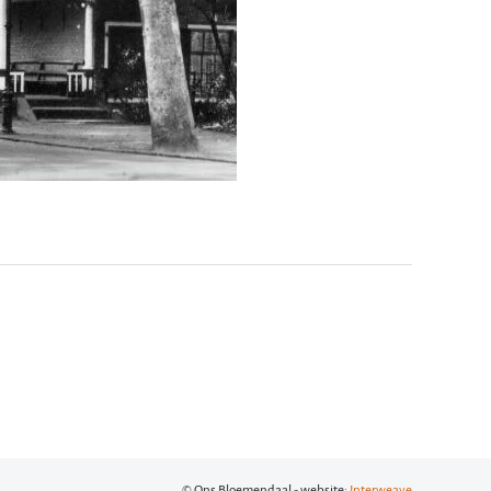
© Ons Bloemendaal - website:
Interweave