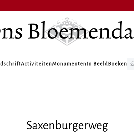
jdschrift
Activiteiten
Monumenten
In Beeld
Boeken
Saxenburgerweg