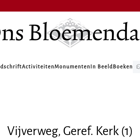
jdschrift
Activiteiten
Monumenten
In Beeld
Boeken
Vijverweg, Geref. Kerk (1)