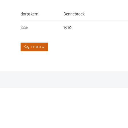
dorpskern:
Bennebroek
jaar:
1910
TERUG