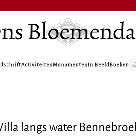
jdschrift
Activiteiten
Monumenten
In Beeld
Boeken
Villa langs water Bennebroe