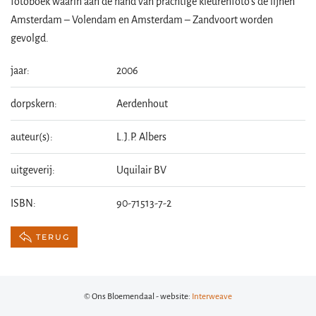
fotoboek waarin aan de hand van prachtige kleurenfoto’s de lijnen
Amsterdam – Volendam en Amsterdam – Zandvoort worden
gevolgd.
jaar:
2006
dorpskern:
Aerdenhout
auteur(s):
L.J.P. Albers
uitgeverij:
Uquilair BV
ISBN:
90-71513-7-2
TERUG
© Ons Bloemendaal - website:
Interweave