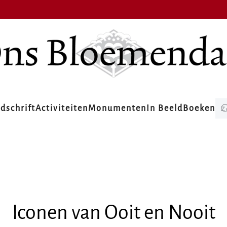
jdschrift
Activiteiten
Monumenten
In Beeld
Boeken
Iconen van Ooit en Nooit