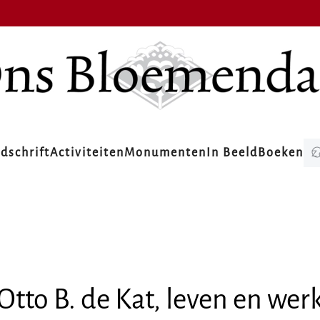
jdschrift
Activiteiten
Monumenten
In Beeld
Boeken
Otto B. de Kat, leven en wer