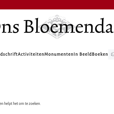
jdschrift
Activiteiten
Monumenten
In Beeld
Boeken
ien helpt het om te zoeken.