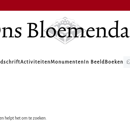
jdschrift
Activiteiten
Monumenten
In Beeld
Boeken
ien helpt het om te zoeken.