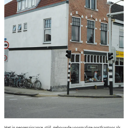
Het in neorenaissance stijl gebouwde voormalige postkantoor als