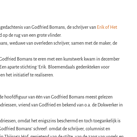
r nagedachtenis van Godfried Bomans, de schrijver van
Erik of Het
 op de rug van een grote vlinder.
ans, weduwe van overleden schrijver, samen met de maker, de
er Godfried Bomans te eren met een kunstwerk kwam in december
Een aparte stichting ‘Erik. Bloemendaals gedenkteken voor
 het initiatief te realiseren.
de hoofdfiguur van één van Godfried Bomans meest gelezen
driessen, vriend van Godfried en bekend van o.a. de Dokwerker in
riessen, omdat het enigszins beschermd en toch toegankelijk is
Godfried Bomans’ schreef: omdat de schrijver, columnist en
n Thijsse’s Hof, genietend van de stilte, van de zang van vogels en