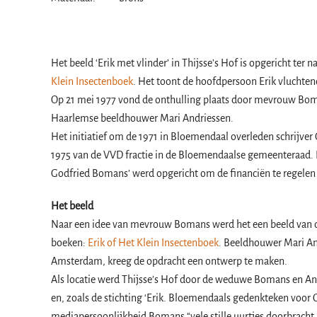
Het beeld ‘Erik met vlinder’ in Thijsse’s Hof is opgericht te
Klein Insectenboek
. Het toont de hoofdpersoon Erik vluchtend
Op 21 mei 1977 vond de onthulling plaats door mevrouw Bom
Haarlemse beeldhouwer Mari Andriessen.
Het initiatief om de 1971 in Bloemendaal overleden schrijv
1975 van de VVD fractie in de Bloemendaalse gemeenteraad. 
Godfried Bomans’ werd opgericht om de financiën te regelen en
Het beeld
Naar een idee van mevrouw Bomans werd het een beeld van 
boeken:
Erik of Het Klein Insectenboek
. Beeldhouwer Mari An
Amsterdam, kreeg de opdracht een ontwerp te maken.
Als locatie werd Thijsse’s Hof door de weduwe Bomans en And
en, zoals de stichting ‘Erik. Bloemendaals gedenkteken voor 
mediapersoonlijkheid Bomans “vele stille uurtjes doorbracht i