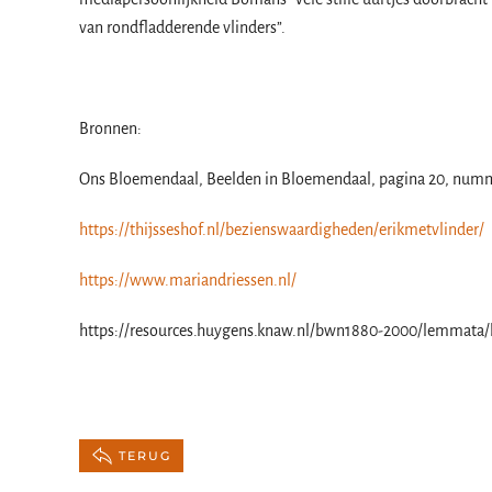
van rondfladderende vlinders”.
Bronnen:
Ons Bloemendaal, Beelden in Bloemendaal, pagina 20, numm
https://thijsseshof.nl/bezienswaardigheden/erikmetvlinder/
https://www.mariandriessen.nl/
https://resources.huygens.knaw.nl/bwn1880-2000/lemmata
TERUG