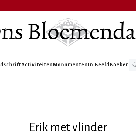
jdschrift
Activiteiten
Monumenten
In Beeld
Boeken
Erik met vlinder