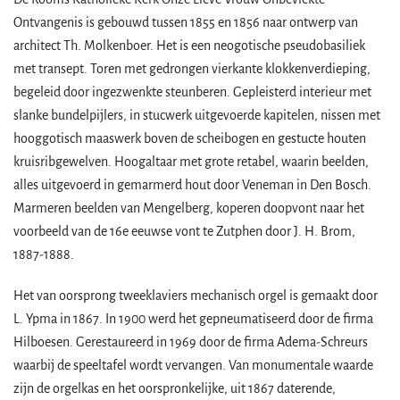
Ontvangenis is gebouwd tussen 1855 en 1856 naar ontwerp van
architect Th. Molkenboer. Het is een neogotische pseudobasiliek
met transept. Toren met gedrongen vierkante klokkenverdieping,
begeleid door ingezwenkte steunberen. Gepleisterd interieur met
slanke bundelpijlers, in stucwerk uitgevoerde kapitelen, nissen met
hooggotisch maaswerk boven de scheibogen en gestucte houten
kruisribgewelven. Hoogaltaar met grote retabel, waarin beelden,
alles uitgevoerd in gemarmerd hout door Veneman in Den Bosch.
Marmeren beelden van Mengelberg, koperen doopvont naar het
voorbeeld van de 16e eeuwse vont te Zutphen door J. H. Brom,
1887-1888.
Het van oorsprong tweeklaviers mechanisch orgel is gemaakt door
L. Ypma in 1867. In 1900 werd het gepneumatiseerd door de firma
Hilboesen. Gerestaureerd in 1969 door de firma Adema-Schreurs
waarbij de speeltafel wordt vervangen. Van monumentale waarde
zijn de orgelkas en het oorspronkelijke, uit 1867 daterende,