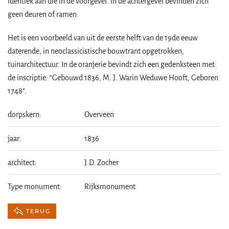
identiek aan die in de voorgevel. In de achtergevel bevinden zich
geen deuren of ramen.
Het is een voorbeeld van uit de eerste helft van de 19de eeuw
daterende, in neoclassicistische bouwtrant opgetrokken,
tuinarchitectuur. In de oranjerie bevindt zich een gedenksteen met
de inscriptie: “Gebouwd 1836, M. J. Warin Weduwe Hooft, Geboren
1748”.
dorpskern:
Overveen
jaar:
1836
architect:
J.D. Zocher
Type monument:
Rijksmonument
TERUG