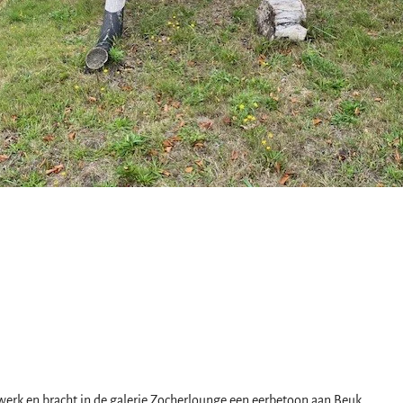
erk en bracht in de galerie Zocherlounge een eerbetoon aan Beuk