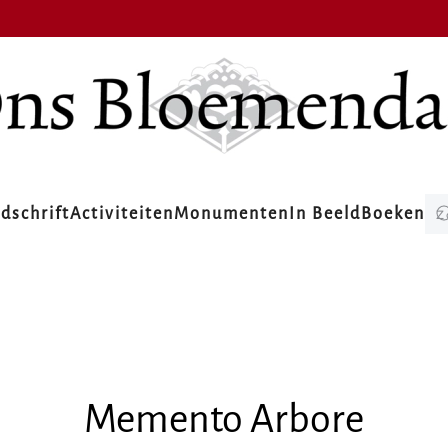
jdschrift
Activiteiten
Monumenten
In Beeld
Boeken
Memento Arbore