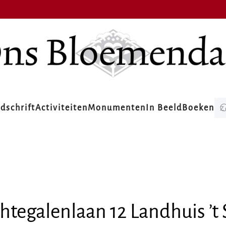
jdschrift
Activiteiten
Monumenten
In Beeld
Boeken
htegalenlaan 12 Landhuis ’t 