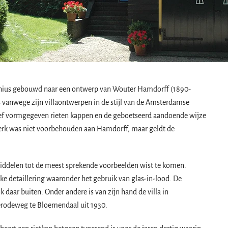
chenius gebouwd naar een ontwerp van Wouter Hamdorff (1890-
is vanwege zijn villaontwerpen in de stijl van de Amsterdamse
ssief vormgegeven rieten kappen en de geboetseerd aandoende wijze
merk was niet voorbehouden aan Hamdorff, maar geldt de
middelen tot de meest sprekende voorbeelden wist te komen.
e detaillering waaronder het gebruik van glas-in-lood. De
daar buiten. Onder andere is van zijn hand de villa in
rodeweg te Bloemendaal uit 1930.