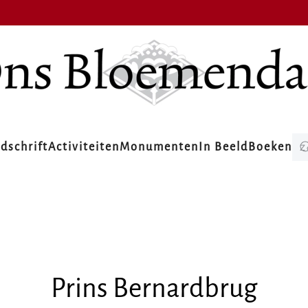
jdschrift
Activiteiten
Monumenten
In Beeld
Boeken
Prins Bernardbrug