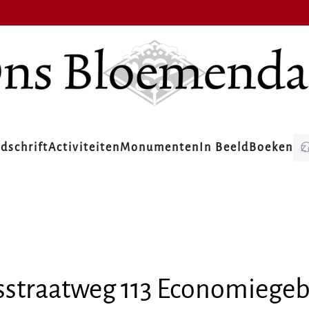
jdschrift
Activiteiten
Monumenten
In Beeld
Boeken
ksstraatweg 113 Economiege