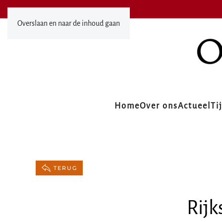
Overslaan en naar de inhoud gaan
Home
Over ons
Actueel
Ti
TERUG
Rij