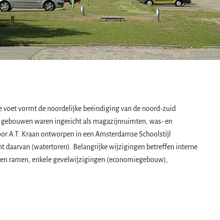
oet vormt de noordelijke beëindiging van de noord-zuid
e gebouwen waren ingericht als magazijnruimten, was- en
door A.T. Kraan ontworpen in een Amsterdamse Schoolstijl
t daarvan (watertoren). Belangrijke wijzigingen betreffen interne
zeren ramen, enkele gevelwijzigingen (economiegebouw),