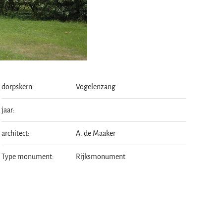
dorpskern:
Vogelenzang
jaar:
architect:
A. de Maaker
Type monument:
Rijksmonument