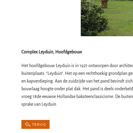
Complex Leyduin, Hoofdgebouw
Het hoofdgebouw Leyduin is in 1921 ontworpen door architect 
buitenplaats “Leyduin”. Het op een rechthoekig grondplan 
en kapverdieping. Aan de zuidzijde van het pand bevindt zic
bouwlaag hoogte onder plat dak. Het pand is deels onderkelder
vroeg 18de eeuwse Hollandse baksteenclassicisme. De buitenp
sprake van Leyduin.
TERUG