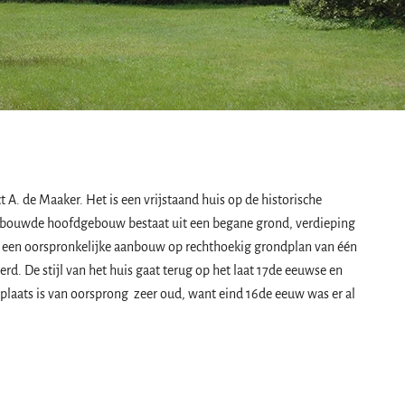
A. de Maaker. Het is een vrijstaand huis op de historische
gebouwde hoofdgebouw bestaat uit een begane grond, verdieping
h een oorspronkelijke aanbouw op rechthoekig grondplan van één
d. De stijl van het huis gaat terug op het laat 17de eeuwse en
laats is van oorsprong zeer oud, want eind 16de eeuw was er al