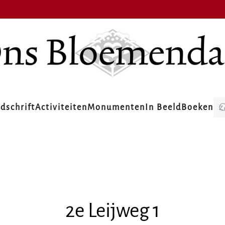
jdschrift
Activiteiten
Monumenten
In Beeld
Boeken
2e Leijweg 1