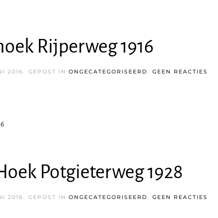
oek Rijperweg 1916
OP
NI 2016
. GEPOST IN
ONGECATEGORISEERD
.
GEEN REACTIES
BL
HO
RI
19
16
oek Potgieterweg 1928
OP
NI 2016
. GEPOST IN
ONGECATEGORISEERD
.
GEEN REACTIES
BL
HO