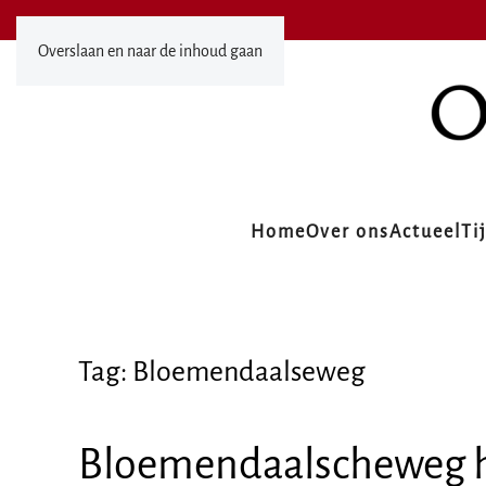
Overslaan en naar de inhoud gaan
Home
Over ons
Actueel
Ti
Tag:
Bloemendaalseweg
Bloemendaalscheweg h