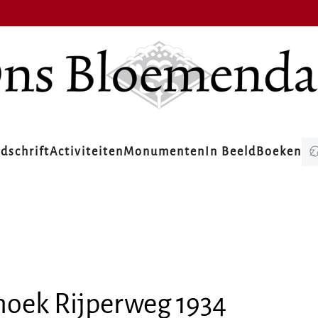
jdschrift
Activiteiten
Monumenten
In Beeld
Boeken
oek Rijperweg 1934