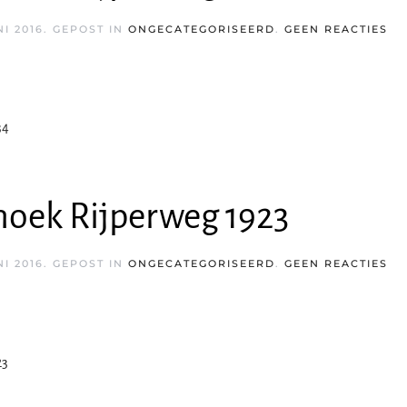
OP
NI 2016
. GEPOST IN
ONGECATEGORISEERD
.
GEEN REACTIES
BL
HO
RI
19
34
oek Rijperweg 1923
OP
NI 2016
. GEPOST IN
ONGECATEGORISEERD
.
GEEN REACTIES
BL
HO
RI
19
23