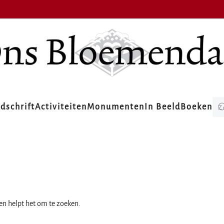
jdschrift
Activiteiten
Monumenten
In Beeld
Boeken
ien helpt het om te zoeken.