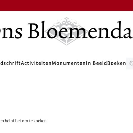
jdschrift
Activiteiten
Monumenten
In Beeld
Boeken
ien helpt het om te zoeken.