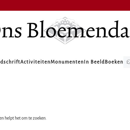
jdschrift
Activiteiten
Monumenten
In Beeld
Boeken
ien helpt het om te zoeken.