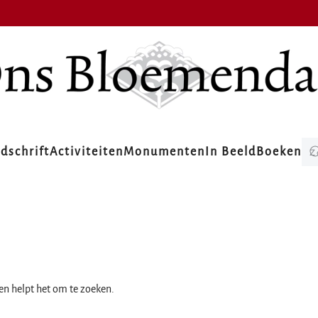
jdschrift
Activiteiten
Monumenten
In Beeld
Boeken
ien helpt het om te zoeken.