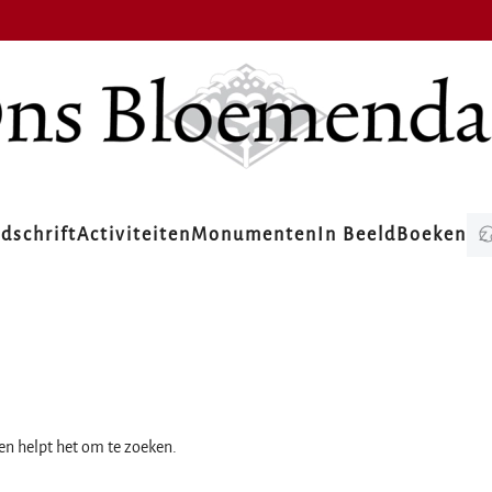
jdschrift
Activiteiten
Monumenten
In Beeld
Boeken
ien helpt het om te zoeken.