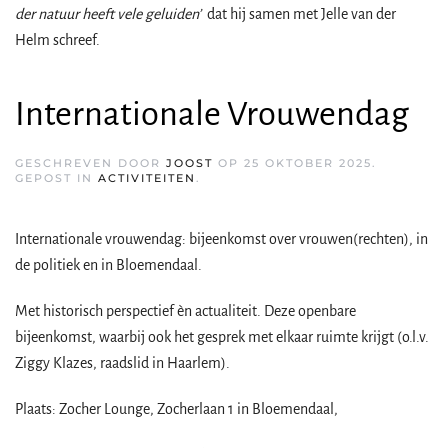
der natuur heeft vele geluiden’
dat hij samen met Jelle van der
Helm schreef.
Internationale Vrouwendag
GESCHREVEN DOOR
JOOST
OP
25 OKTOBER 2025
.
GEPOST IN
ACTIVITEITEN
.
Internationale vrouwendag: bijeenkomst over vrouwen(rechten), in
de politiek en in Bloemendaal.
Met historisch perspectief èn actualiteit. Deze openbare
bijeenkomst, waarbij ook het gesprek met elkaar ruimte krijgt (o.l.v.
Ziggy Klazes, raadslid in Haarlem).
Plaats: Zocher Lounge, Zocherlaan 1 in Bloemendaal,