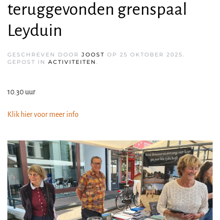
teruggevonden grenspaal
Leyduin
GESCHREVEN DOOR
JOOST
OP
25 OKTOBER 2025
.
GEPOST IN
ACTIVITEITEN
.
10.30 uur
Klik hier voor meer info