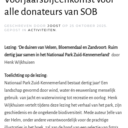
alle donateurs van SOB
GESCHREVEN DOOR
JOOST
OP
25 OKTOBER 2025
.
GEPOST IN
ACTIVITEITEN
.
Lezing: ‘De duinen van Velsen, Bloemendaal en Zandvoort: Ruim
dertig jaar samen in het Nationaal Park Zuid-Kennemerland’
door
Henk Wijkhuisen
Toelichting op de lezing:
Nationaal Park Zuid-Kennemerland bestaat dertig jaar! Een
landschap gevormd door wind, water én eeuwenlang menselijk
gebruik: van jacht en waterwinning tot recreatie en oorlog. Henk
Wijkhuisen vertelt tijdens deze lezing het verhaal van het park, zijn
geschiedenis en de ongekende biodiversiteit. Mede auteur Jelle van
der Helm, onder andere verantwoordelijk voor de prachtige
illustraties in het boek, zal aan de hand van een selectie van foto’s