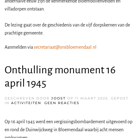
anderhalve eeuw zijn de kenmerkende bloembollenvelden en
villadorpen ontstaan.
De lezing gaat over de geschiedenis van de vijf dorpskernen van de
prachtige gemeente.
Aanmelden via
secretariaat@onsbloemendaal.nl
Onthulling monument 16
april 1945
GESCHREVEN DOOR
JOOST
OP
11 MAART 2025
. GEPOST
OP
IN
ACTIVITEITEN
.
GEEN REACTIES
ONTHULLING
MONUMENT
16
APRIL
Op 16 april 1945 werd een vergissingsbombardement uitgevoerd op
1945
en rond de Duinwijckweg in Bloemendaal waarbij acht mensen
omkwamen.