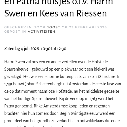
en Patna huisjes o.l.v. Harm
Swen en Kees van Riessen
GESCHREVEN DOOR
JOOST
OP
23 FEBRUARI 2026
.
GEPOST IN
ACTIVITEITEN
.
Zaterdag 4 juli 2026. 10:30 tot 12:30
Harm Swen zal ons een en ander vertellen over de Hofstede
Sparrenheuvel, gebouwd op een plek waar ooit een blekerij was
gevestigd. Het was een enorme buitenplaats van zo’n 18 hectare. In
1739 bouwt Johan Scheerenbergh uit Amsterdam de eerste fase van
de op dat moment naamloze Hofstede, nu het middelste gedeelte
van het huidige Sparrenheuvel. Bij de verkoop in 1763 werd het
Patna genoemd. Rijke Amsterdamse kooplieden en regenten
brachten hier hun zomers door. Begin twintigste eeuw werd een
groot deel van het grondbezit verkocht aan ontwikkelaars die er de