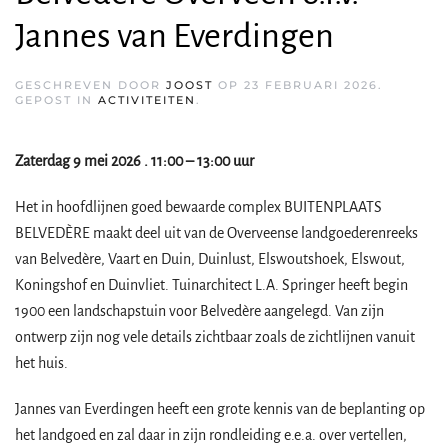
Jannes van Everdingen
GESCHREVEN DOOR
JOOST
OP
23 FEBRUARI 2026
.
GEPOST IN
ACTIVITEITEN
.
Zaterdag 9 mei 2026 . 11:00 – 13:00 uur
Het in hoofdlijnen goed bewaarde complex BUITENPLAATS
BELVEDÈRE maakt deel uit van de Overveense landgoederenreeks
van Belvedère, Vaart en Duin, Duinlust, Elswoutshoek, Elswout,
Koningshof en Duinvliet. Tuinarchitect L.A. Springer heeft begin
1900 een landschapstuin voor Belvedère aangelegd. Van zijn
ontwerp zijn nog vele details zichtbaar zoals de zichtlijnen vanuit
het huis.
Jannes van Everdingen heeft een grote kennis van de beplanting op
het landgoed en zal daar in zijn rondleiding e.e.a. over vertellen,