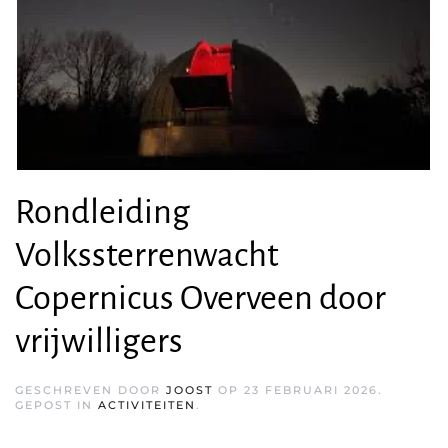
Rondleiding
Volkssterrenwacht
Copernicus Overveen door
vrijwilligers
GESCHREVEN DOOR
JOOST
OP
23 FEBRUARI 2026
.
GEPOST IN
ACTIVITEITEN
.