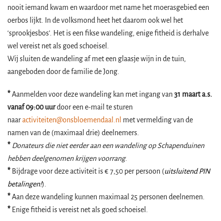
nooit iemand kwam en waardoor met name het moerasgebied een
oerbos lijkt. In de volksmond heet het daarom ook wel het
‘sprookjesbos’. Het is een fikse wandeling, enige fitheid is derhalve
wel vereist net als goed schoeisel.
Wij sluiten de wandeling af met een glaasje wijn in de tuin,
aangeboden door de familie de Jong.
*
Aanmelden voor deze wandeling kan met ingang van
31 maart a.s.
vanaf 09:00 uur
door een e-mail te sturen
naar
activiteiten@onsbloemendaal.nl
met vermelding van de
namen van de (maximaal drie) deelnemers.
*
Donateurs die niet eerder aan een wandeling op Schapenduinen
hebben deelgenomen krijgen voorrang
.
*
Bijdrage voor deze activiteit is € 7,50 per persoon (
uitsluitend PIN
betalingen!
).
*
Aan deze wandeling kunnen maximaal 25 personen deelnemen.
*
Enige fitheid is vereist net als goed schoeisel.